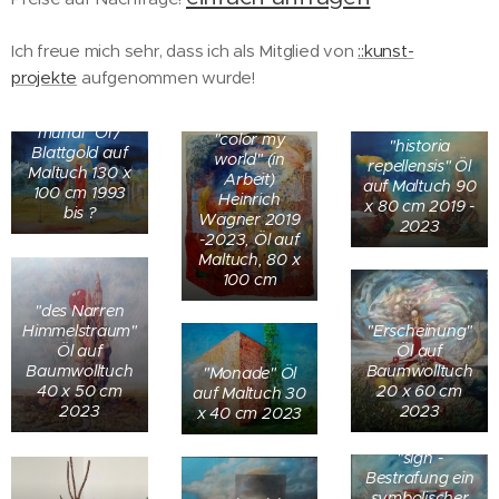
Ich freue mich sehr, dass ich als Mitglied von
::kunst-
projekte
aufgenommen wurde!
"historia
mundi" Öl /
"color my
"historia
Blattgold auf
world" (in
repellensis" Öl
Maltuch 130 x
Arbeit)
auf Maltuch 90
100 cm 1993
Heinrich
x 80 cm 2019 -
bis ?
Wagner 2019
2023
-2023, Öl auf
Maltuch, 80 x
100 cm
"des Narren
"Erscheinung"
Himmelstraum"
Öl auf
Öl auf
Baumwolltuch
Baumwolltuch
"Monade" Öl
20 x 60 cm
40 x 50 cm
auf Maltuch 30
2023
2023
x 40 cm 2023
"sign -
Bestrafung ein
symbolischer