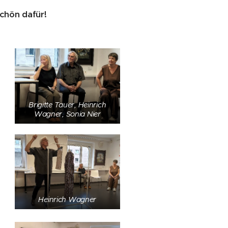
chön dafür!
Brigitte Tauer, Heinrich
Wagner, Sonia Nier
Heinrich Wagner