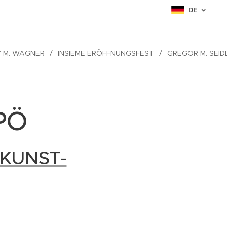
DE
Y M. WAGNER
INSIEME ERÖFFNUNGSFEST
GREGOR M. SEI
SPÖ
KUNST-