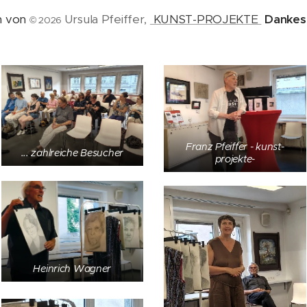
n von
Ursula Pfeiffer,
KUNST-PROJEKTE
Dankes
©
2026
Franz Pfeiffer - kunst-
... zahlreiche Besucher
projekte-
Heinrich Wagner